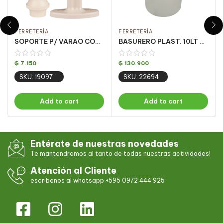
FERRETERÍA
FERRETERÍA
SOPORTE P/ VARAO CORTINA 19MM SIMPLES BEIGE
BASURERO PLAST. 10LT BEIGE PREMIUM VULCANO
₲
7.150
₲
130.900
SKU: 19097
SKU: 22694
Add to cart
Add to cart
Entérate de nuestras novedades
Te mantendremos al tanto de todas nuestras actividades!
Atención al Cliente
escribenos al whatsapp +595 0972 444 925