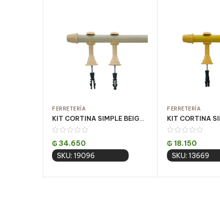
FERRETERÍA
FERRETERÍA
KIT CORTINA SIMPLE BEIGE 3 MT (PQT C/ 5 UN)
₲
34.650
₲
18.150
SKU: 19096
SKU: 13669
Add to cart
Add to