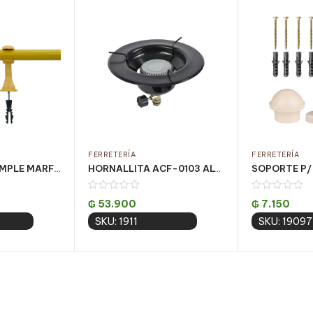
FERRETERÍA
FERRETERÍA
KIT CORTINA SIMPLE MARFIL 1.5 MT (PQT C/ 5 UN)
HORNALLITA ACF-0103 ALTA PRESION 20CM 1 HORN. CJ C/ 12 UN
₲
53.900
₲
7.150
SKU: 1911
SKU: 19097
 cart
Add to cart
Add 