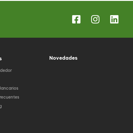
Novedades
s
ndedor
Bancarios
Frecuentes
g