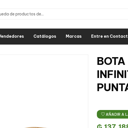
Vendedores
Catálogos
Marcas
Entre en Contac
BOTA
INFIN
PUNT
AÑADIR A L
₲
137.18