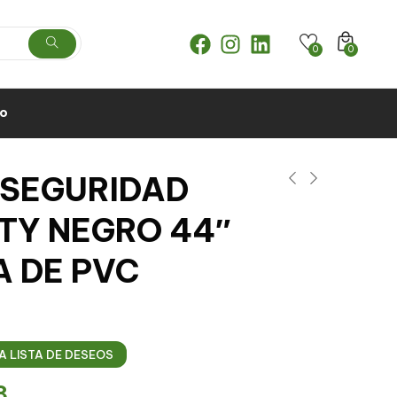
0
0
to
 SEGURIDAD
ITY NEGRO 44″
A DE PVC
A LISTA DE DESEOS
8