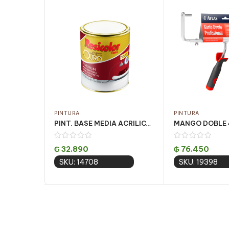
PINTURA
PINTURA
PINT. BASE MEDIA ACRILICA OURO FOSCO 810ML
₲
32.890
₲
76.450
SKU: 14708
SKU: 19398
Add to cart
Add to