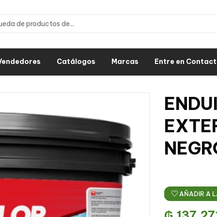
Vendedores
Catálogos
Marcas
Entre en Contac
ENDU
EXTE
NEGR
AÑADIR A L
₲
137.27