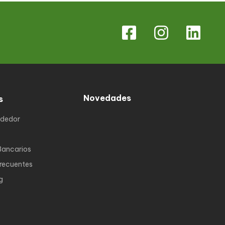
Novedades
s
ndedor
Bancarios
Frecuentes
g