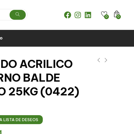
0
0
to
IDO ACRILICO
RNO BALDE
O 25KG (0422)
A LISTA DE DESEOS
1