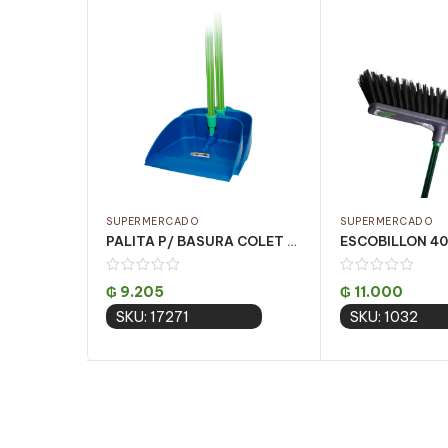
SUPERMERCADO
SUPERMERCADO
PALITA P/ BASURA COLET ( 857 ) C/ MANGO 85cm CJ C/ 12 UN
₲
9.205
₲
11.000
SKU: 17271
SKU: 1032
Add to cart
Add to