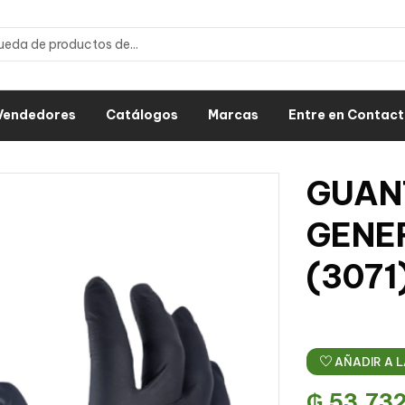
Vendedores
Catálogos
Marcas
Entre en Contac
GUANT
GENE
(3071
AÑADIR A L
₲
53.73