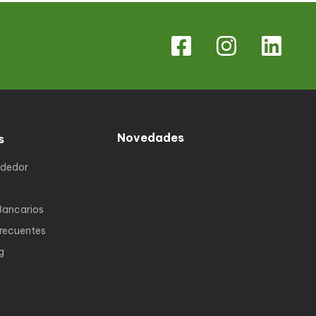
Novedades
s
ndedor
Bancarios
Frecuentes
g