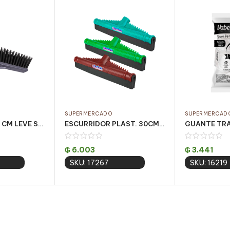
SUPERMERCADO
SUPERMERCAD
ESCOBILLON 40 CM LEVE S/MANGO REF.4007 CJ C/ 6 UN
ESCURRIDOR PLAST. 30CM S/MANGO 411 CJ C/ 12 UN
₲
6.003
₲
3.441
SKU: 17267
SKU: 16219
 cart
Add to cart
Add 