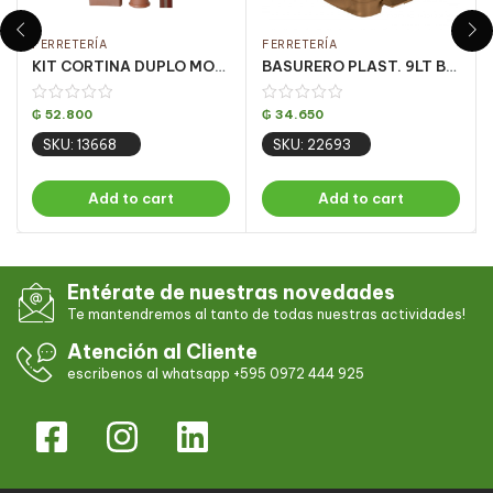
FERRETERÍA
FERRETERÍA
KIT CORTINA DUPLO MOGNO 2.5 MT (PQT C/ 5 UN)
BASURERO PLAST. 9LT BRONZE C/ PEDAL CJ C/ 4UN
₲
52.800
₲
34.650
SKU: 13668
SKU: 22693
Add to cart
Add to cart
Entérate de nuestras novedades
Te mantendremos al tanto de todas nuestras actividades!
Atención al Cliente
escribenos al whatsapp +595 0972 444 925