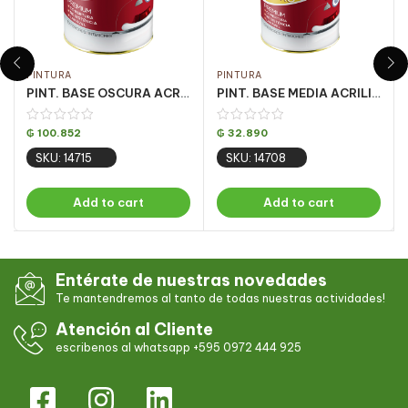
PINTURA
PINTURA
PINT. BASE OSCURA ACRILICA OURO FOSCO 3.24LT
PINT. BASE MEDIA ACRILICA OURO FOSCO 810ML
₲
100.852
₲
32.890
SKU: 14715
SKU: 14708
Add to cart
Add to cart
Entérate de nuestras novedades
Te mantendremos al tanto de todas nuestras actividades!
Atención al Cliente
escribenos al whatsapp +595 0972 444 925