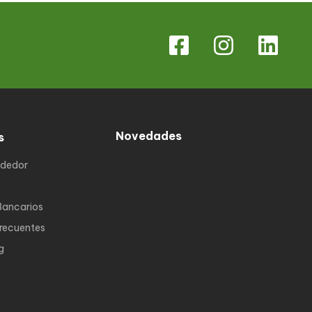
Novedades
s
ndedor
Bancarios
Frecuentes
g