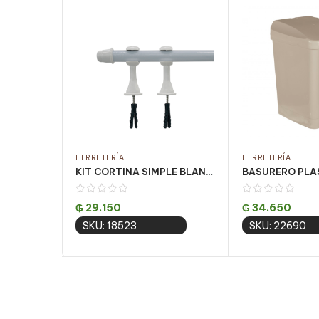
FERRETERÍA
FERRETERÍA
KIT CORTINA SIMPLE BLANCO 2.50 MT (PQT C/ 5 UN)
₲
29.150
₲
34.650
SKU: 18523
SKU: 22690
Add to cart
Add to