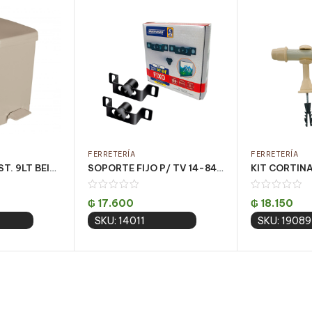
FERRETERÍA
FERRETERÍA
BASURERO PLAST. 9LT BEIGE C/ PEDAL CJ C/ 4UN
SOPORTE FIJO P/ TV 14-84 PULG. NEGRO/ M1PR CJ C/ 10 UN
₲
17.600
₲
18.150
SKU: 14011
SKU: 19089
 cart
Add to cart
Add 