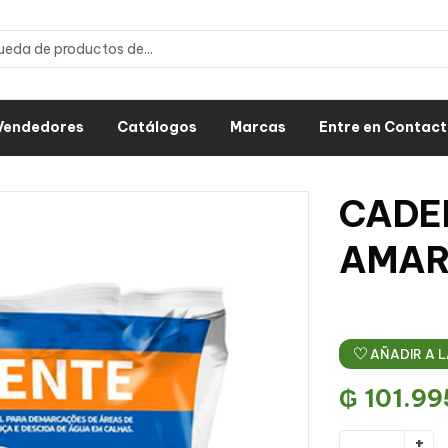
Vendedores
Catálogos
Marcas
Entre en Contac
CADE
AMAR
AÑADIR A L
₲
101.99