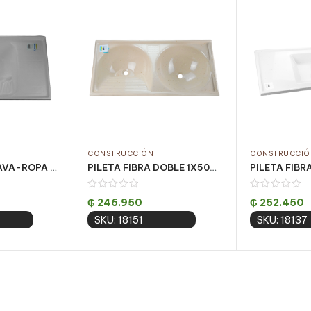
CONSTRUCCIÓN
CONSTRUCCIÓ
PILETA FIBRA LAVA-ROPA 81x50CM GRIZ
PILETA FIBRA DOBLE 1X50CM BEIGE
₲
246.950
₲
252.450
SKU: 18151
SKU: 18137
 cart
Add to cart
Add 