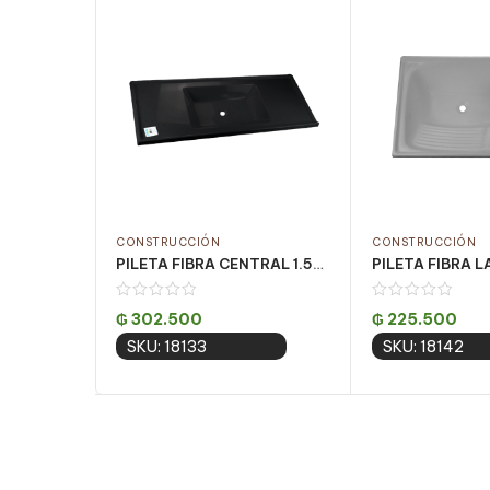
CONSTRUCCIÓN
CONSTRUCCIÓN
PILETA FIBRA CENTRAL 1.50X50CM NEGRO
₲
302.500
₲
225.500
SKU: 18133
SKU: 18142
Add to cart
Add to