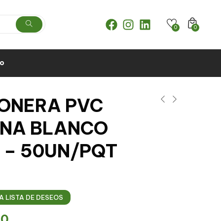
0
0
to
ONERA PVC
RNA BLANCO
 – 50UN/PQT
A LISTA DE DESEOS
00