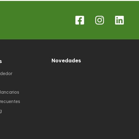
Novedades
s
ndedor
Bancarios
Frecuentes
g