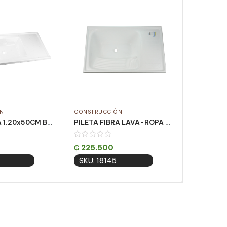
N
CONSTRUCCIÓN
CONSTRUC
PILETA FIBRA 1.20x50CM BLANCO CENTRAL
PILETA FIBRA LAVA-ROPA 81x50CM BLANCO
₲
225.500
₲
99.00
SKU: 18145
SKU: 20
to cart
Add to cart
A