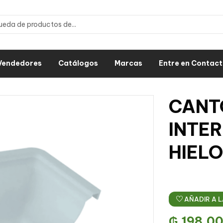
Vendedores
Catálogos
Marcas
Entre en Contac
CANT
INTE
HIELO
AÑADIR A L
₲
198.0