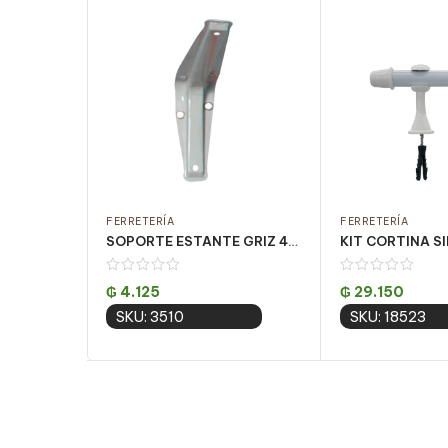
FERRETERÍA
FERRETERÍA
SOPORTE ESTANTE GRIZ 4×6 CJ 24 UN
₲
4.125
₲
29.150
SKU: 3510
SKU: 18523
Add to cart
Add to