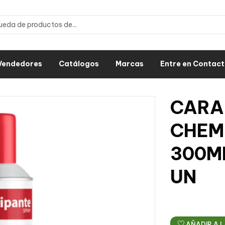
Vendedores
Catálogos
Marcas
Entre en Contac
CAR
CHEM
300ML
UN
AÑADIR A L