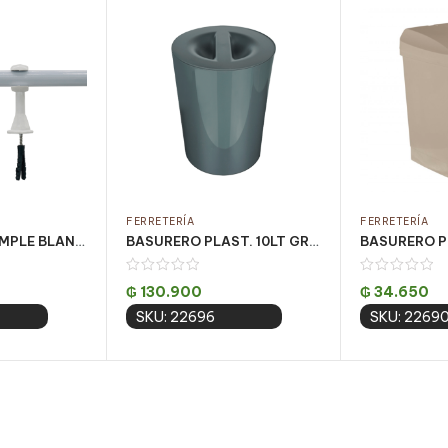
FERRETERÍA
FERRETERÍA
KIT CORTINA SIMPLE BLANCO 2.50 MT (PQT C/ 5 UN)
BASURERO PLAST. 10LT GRIS PREMIUM VULCANO
₲
130.900
₲
34.650
SKU: 22696
SKU: 2269
 cart
Add to cart
Add 