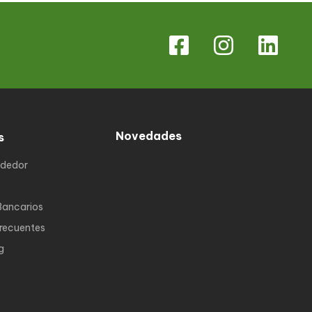
Novedades
s
ndedor
Bancarios
Frecuentes
g