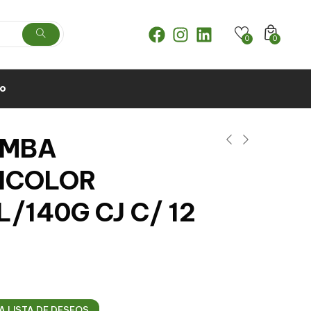
0
0
to
AMBA
ICOLOR
/140G CJ C/ 12
A LISTA DE DESEOS