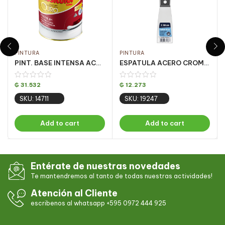
PINTURA
PINTURA
PINT. BASE INTENSA ACRILICA OURO FOSCO 810ML
ESPATULA ACERO CROMADO MANGO PLAST 3.5CM CJ C/12UN
₲
31.532
₲
12.273
SKU: 14711
SKU: 19247
Add to cart
Add to cart
Entérate de nuestras novedades
Te mantendremos al tanto de todas nuestras actividades!
Atención al Cliente
escribenos al whatsapp +595 0972 444 925