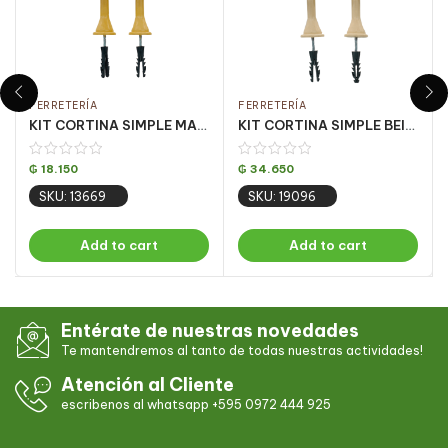
FERRETERÍA
FERRETERÍA
KIT CORTINA SIMPLE MARFIL 1.5 MT (PQT C/ 5 UN)
KIT CORTINA SIMPLE BEIGE 3 MT (PQT C/ 5 UN)
₲
18.150
₲
34.650
SKU: 13669
SKU: 19096
Add to cart
Add to cart
Entérate de nuestras novedades
Te mantendremos al tanto de todas nuestras actividades!
Atención al Cliente
escribenos al whatsapp +595 0972 444 925