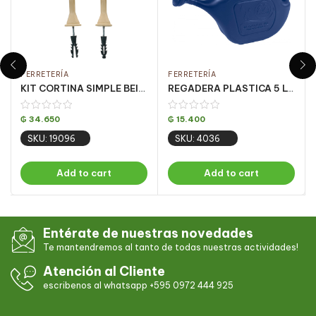
FERRETERÍA
FERRETERÍA
KIT CORTINA SIMPLE BEIGE 3 MT (PQT C/ 5 UN)
REGADERA PLASTICA 5 LTS AZUL – PQT 8
₲
34.650
₲
15.400
SKU: 19096
SKU: 4036
Add to cart
Add to cart
Entérate de nuestras novedades
Te mantendremos al tanto de todas nuestras actividades!
Atención al Cliente
escribenos al whatsapp +595 0972 444 925