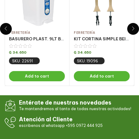
FERRETERÍA
FERRETERÍA
BASURERO PLAST. 9LT BLANCO C/ PEDAL CJ C/ 4UN
KIT CORTINA SIMPLE BEIGE 3 MT (PQT C/ 5 UN)
₲
34.650
₲
34.650
SKU: 22691
SKU: 19096
Add to cart
Add to cart
Entérate de nuestras novedades
Te mantendremos al tanto de todas nuestras actividades!
Atención al Cliente
escribenos al whatsapp +595 0972 444 925