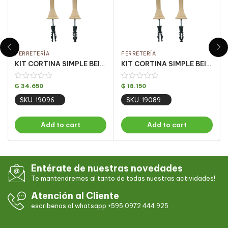
FERRETERÍA
FERRETERÍA
KIT CORTINA SIMPLE BEIGE 3 MT (PQT C/ 5 UN)
KIT CORTINA SIMPLE BEIGE 1.50 MT PQT C/ 5 UN
₲
34.650
₲
18.150
SKU: 19096
SKU: 19089
Add to cart
Add to cart
Entérate de nuestras novedades
Te mantendremos al tanto de todas nuestras actividades!
Atención al Cliente
escribenos al whatsapp +595 0972 444 925