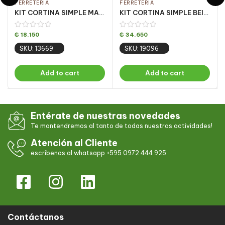
FERRETERÍA
FERRETERÍA
KIT CORTINA SIMPLE MARFIL 1.5 MT (PQT C/ 5 UN)
KIT CORTINA SIMPLE BEIGE 3 MT (PQT C/ 5 UN)
₲
18.150
₲
34.650
SKU: 13669
SKU: 19096
Add to cart
Add to cart
Entérate de nuestras novedades
Te mantendremos al tanto de todas nuestras actividades!
Atención al Cliente
escribenos al whatsapp +595 0972 444 925
Contáctanos