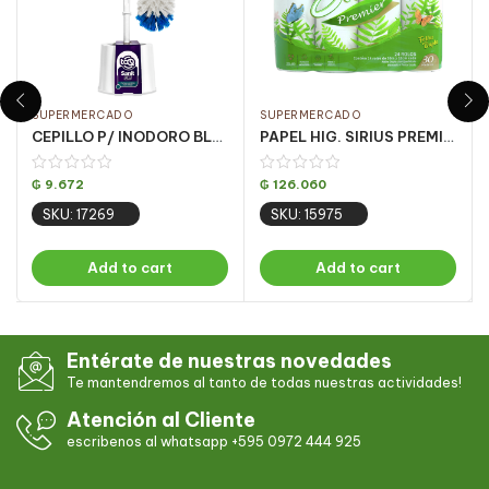
SUPERMERCADO
SUPERMERCADO
CEPILLO P/ INODORO BLANCO SANIT C/ ESTOJO 473 CJ C/ 12
PAPEL HIG. SIRIUS PREMIER HOJA DOBLE 3X24X30
₲
9.672
₲
126.060
SKU: 17269
SKU: 15975
Add to cart
Add to cart
Entérate de nuestras novedades
Te mantendremos al tanto de todas nuestras actividades!
Atención al Cliente
escribenos al whatsapp +595 0972 444 925