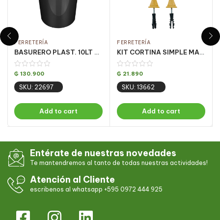
FERRETERÍA
FERRETERÍA
BASURERO PLAST. 10LT NEGRO PREMIUM VULCANO
KIT CORTINA SIMPLE MARFIL 2,0 MT (PQT C/ 5 UN)
₲
130.900
₲
21.890
SKU: 22697
SKU: 13662
Add to cart
Add to cart
Entérate de nuestras novedades
Te mantendremos al tanto de todas nuestras actividades!
Atención al Cliente
escribenos al whatsapp +595 0972 444 925