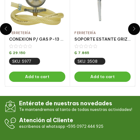
FERRETERÍA
FERRETERÍA
CONEXION P/ GAS P-13 COMPLETO VINIGAS 50/CJ
SOPORTE ESTANTE GRIZ 10×12 CJ 24 UN
₲
29.150
₲
7.865
SKU: 5977
SKU: 3508
Add to cart
Add to cart
Entérate de nuestras novedades
Te mantendremos al tanto de todas nuestras actividades!
Atención al Cliente
escribenos al whatsapp +595 0972 444 925