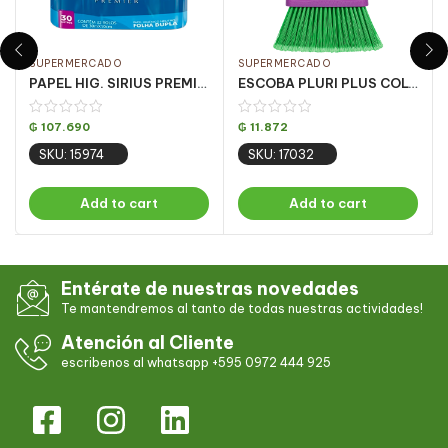
SUPERMERCADO
SUPERMERCADO
PAPEL HIG. SIRIUS PREMIER HOJA DOBLE 2X32X30
ESCOBA PLURI PLUS COLORIDA C/ MANGO REF 336 CJ C/ 12
₲
107.690
₲
11.872
SKU: 15974
SKU: 17032
Add to cart
Add to cart
Entérate de nuestras novedades
Te mantendremos al tanto de todas nuestras actividades!
Atención al Cliente
escribenos al whatsapp +595 0972 444 925