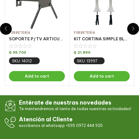
FERRETERÍA
FERRETERÍA
SOPORTE P/TV ARTICULADO CON INCLINACION 14-56 PULG. NEGRO/M2PR
KIT CORTINA SIMPLE BLANCO 2.0 MT (PQT 5 UN)
₲
95.700
₲
21.890
SKU: 14012
SKU: 13997
Add to cart
Add to cart
Entérate de nuestras novedades
Te mantendremos al tanto de todas nuestras actividades!
Atención al Cliente
escribenos al whatsapp +595 0972 444 925