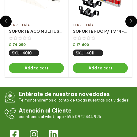
FERRETERÍA
FERRETERÍA
SOPORTE ACO MULTIUSO BLANCO DECORATIVO
SOPORTE FIJO P/ TV 14-84 PULG. NEGRO/ M1PR CJ C/ 10 UN
₲
74.250
₲
17.600
SKU: 14010
SKU: 14011
Add to cart
Add to cart
Entérate de nuestras novedades
Te mantendremos al tanto de todas nuestras actividades!
Atención al Cliente
escribenos al whatsapp +595 0972 444 925