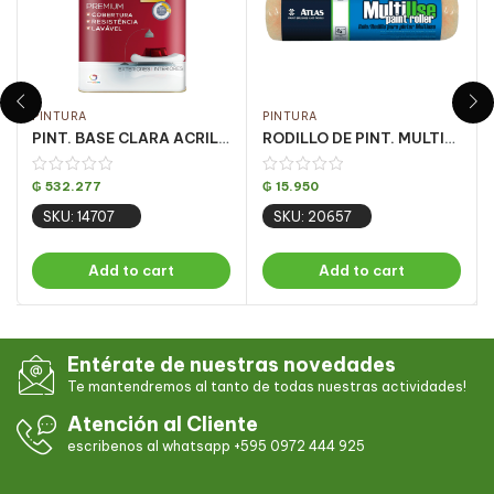
PINTURA
PINTURA
PINT. BASE CLARA ACRILICA OURO FOSCO 16.2LT
RODILLO DE PINT. MULTIUSO LANA SINT. 23CM
₲
532.277
₲
15.950
SKU: 14707
SKU: 20657
Add to cart
Add to cart
Entérate de nuestras novedades
Te mantendremos al tanto de todas nuestras actividades!
Atención al Cliente
escribenos al whatsapp +595 0972 444 925