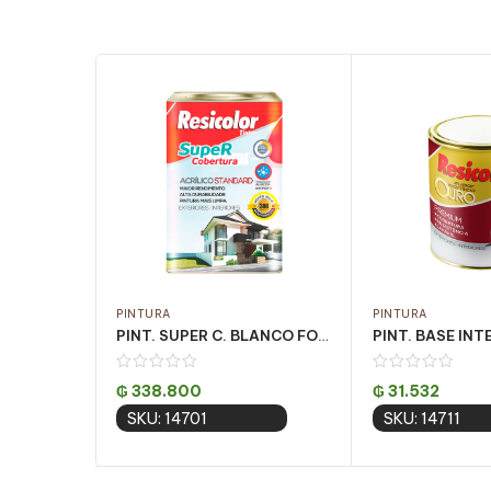
PINTURA
PINTURA
PINT. SUPER C. BLANCO FOSCO 18LT
₲
338.800
₲
31.532
SKU: 14701
SKU: 14711
Add to cart
Add to