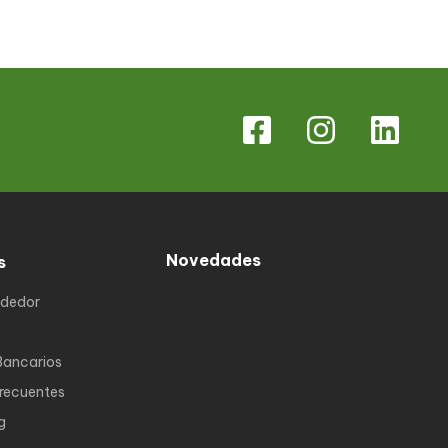
Novedades
s
ndedor
Bancarios
Frecuentes
g