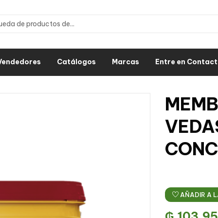
Vendedores
Catálogos
Marcas
Entre en Contac
MEMB
VEDA
CONC
AÑADIR A L
₲
103.9