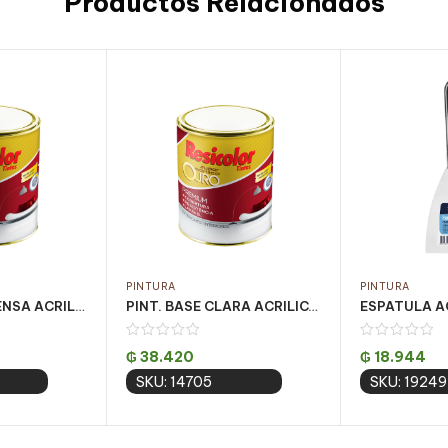
Productos Relacionados
PINTURA
PINTURA
PINT. BASE INTENSA ACRILICA OURO FOSCO 810ML
PINT. BASE CLARA ACRILICA OURO FOSCO 810ML
₲
38.420
₲
18.944
SKU: 14705
SKU: 19249
 cart
Add to cart
Add 