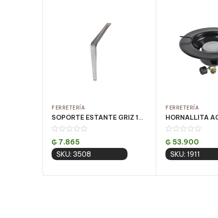
FERRETERÍA
FERRETERÍA
SOPORTE ESTANTE GRIZ 10×12 CJ 24 UN
₲
7.865
₲
53.900
SKU: 3508
SKU: 1911
Add to cart
Add to