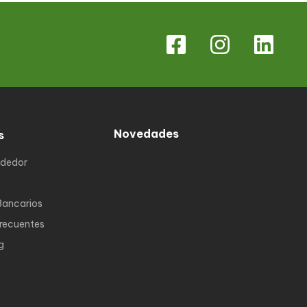
Novedades
s
ndedor
Bancarios
Frecuentes
g