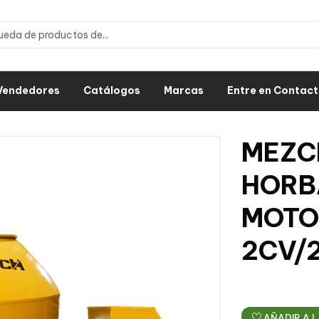
Vendedores
Catálogos
Marcas
Entre en Contac
MEZC
HORB
MOTO
2CV/
AÑADIR A L