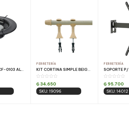
FERRETERÍA
FERRETERÍA
HORNALLITA ACF-0103 ALTA PRESION 20CM 1 HORN. CJ C/ 12 UN
KIT CORTINA SIMPLE BEIGE 3 MT (PQT C/ 5 UN)
₲
34.650
₲
95.700
SKU: 19096
SKU: 14012
 cart
Add to cart
Add 