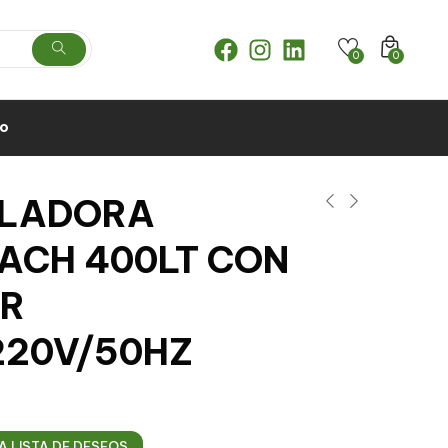
0
0
to
LADORA
ACH 400LT CON
R
220V/50HZ
A LISTA DE DESEOS