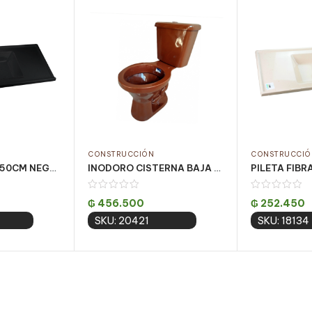
CONSTRUCCIÓN
CONSTRUCCIÓ
PILETA FIBRA 1x50CM NEGRO CENTRAL
INODORO CISTERNA BAJA ARAXA CARAMELO SANTA CLARA
₲
456.500
₲
252.450
SKU: 20421
SKU: 18134
 cart
Add to cart
Add 