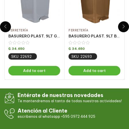
FERRETERÍA
FERRETERÍA
BASURERO PLAST. 9LT GRIS C/ PEDAL CJ C/ 4UN
BASURERO PLAST. 9LT BRONZE C/ PEDAL CJ C/ 4UN
₲
34.650
₲
34.650
SKU: 22692
SKU: 22693
Add to cart
Add to cart
Entérate de nuestras novedades
Te mantendremos al tanto de todas nuestras actividades!
Atención al Cliente
escribenos al whatsapp +595 0972 444 925