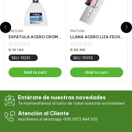
PINTURA
PINTURA
ESPATULA ACERO CROMADO MANGO PLAST 10CM CJ C/12UN
LLANA ACERO LIZA FECH PQT 6UN 12 X35CM
₲
19.140
₲
54.561
SKU: 19251
SKU: 19393
Add to cart
Add to cart
Entérate de nuestras novedades
Te mantendremos al tanto de todas nuestras actividades!
Atención al Cliente
escribenos al whatsapp +595 0972 444 925