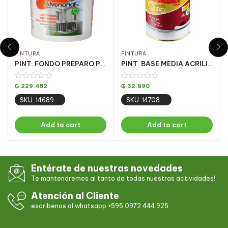
PINTURA
PINTURA
PINT. FONDO PREPARO P/ PARED ACQ 18LT
PINT. BASE MEDIA ACRILICA OURO FOSCO 810ML
₲
229.452
₲
32.890
SKU: 14689
SKU: 14708
Add to cart
Add to cart
Entérate de nuestras novedades
Te mantendremos al tanto de todas nuestras actividades!
Atención al Cliente
escribenos al whatsapp +595 0972 444 925