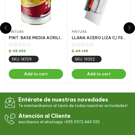
PINTURA
PINTURA
PINT. BASE MEDIA ACRILICA OURO FOSCO 3.24LT
LLANA ACERO LIZA C/ FEC PQT 6UN 12 X25CM
₲
115.393
₲
46.145
SKU: 14709
SKU: 19392
Add to cart
Add to cart
Entérate de nuestras novedades
Te mantendremos al tanto de todas nuestras actividades!
Atención al Cliente
escribenos al whatsapp +595 0972 444 925