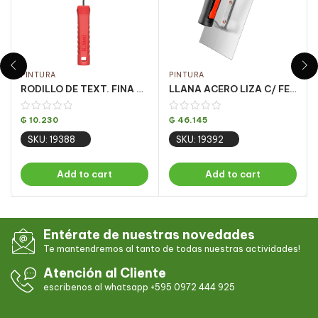
PINTURA
PINTURA
RODILLO DE TEXT. FINA ESPUMA 09CM ATLAS CJ C/ 12 UN (110/9)
LLANA ACERO LIZA C/ FEC PQT 6UN 12 X25CM
₲
10.230
₲
46.145
SKU: 19388
SKU: 19392
Add to cart
Add to cart
Entérate de nuestras novedades
Te mantendremos al tanto de todas nuestras actividades!
Atención al Cliente
escribenos al whatsapp +595 0972 444 925