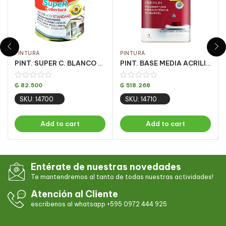
PINTURA
PINTURA
PINT. SUPER C. BLANCO FOSCO 3.6LT
PINT. BASE MEDIA ACRILICA OURO FOSCO 16.2LT
₲
82.500
₲
518.268
SKU: 14700
SKU: 14710
Add to cart
Add to cart
Entérate de nuestras novedades
Te mantendremos al tanto de todas nuestras actividades!
Atención al Cliente
escribenos al whatsapp +595 0972 444 925