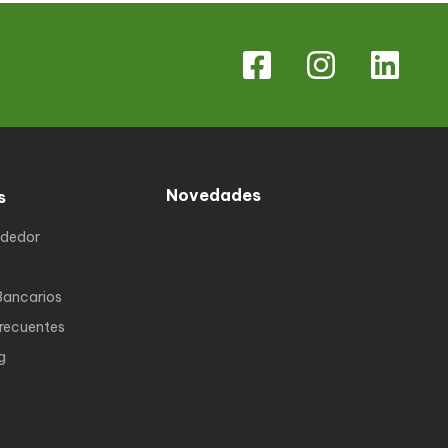
Novedades
s
ndedor
Bancarios
Frecuentes
g