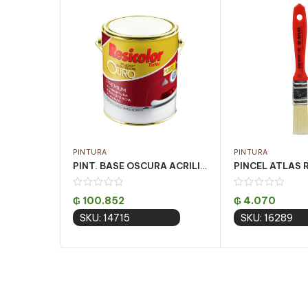
PINTURA
PINTURA
PINT. BASE OSCURA ACRILICA OURO FOSCO 3.24LT
₲
100.852
₲
4.070
SKU: 14715
SKU: 16289
Add to cart
Add to