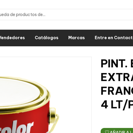
Vendedores
Catálogos
Marcas
Entre en Contac
PINT.
EXTRA
FRANC
4 LT/
AÑADIR A L