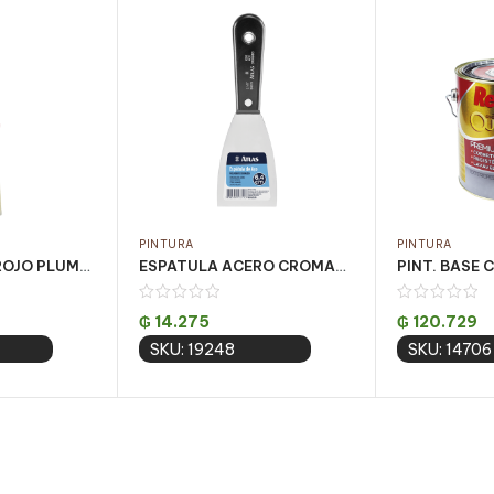
PINTURA
PINTURA
PINCEL ATLAS ROJO PLUMATEK BARNIZES 3/4″ ATLAS PQT C/ 12 UN (AT315/2)
ESPATULA ACERO CROMADO MANGO PLAST 6CM CJ C/12UN
₲
14.275
₲
120.729
SKU: 19248
SKU: 14706
 cart
Add to cart
Add 