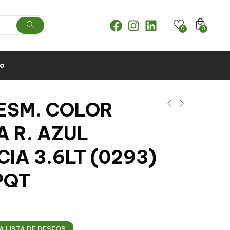
0
0
to
 ESM. COLOR
 R. AZUL
IA 3.6LT (0293)
PQT
A LISTA DE DESEOS