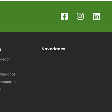
Novedades
s
ndedor
Bancarios
Frecuentes
g