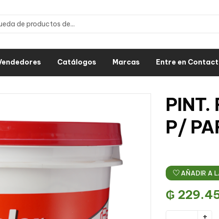
Vendedores
Catálogos
Marcas
Entre en Contac
PINT.
P/ PA
AÑADIR A L
₲
229.4