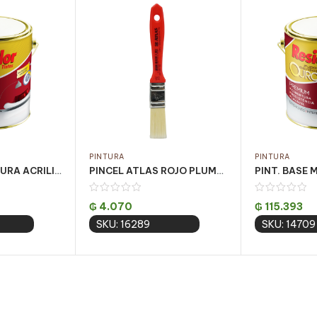
PINTURA
PINTURA
PINT. BASE OSCURA ACRILICA OURO FOSCO 3.24LT
PINCEL ATLAS ROJO PLUMATEK BARNIZES 3/4″ ATLAS PQT C/ 12 UN (AT315/2)
₲
4.070
₲
115.393
SKU: 16289
SKU: 14709
 cart
Add to cart
Add 