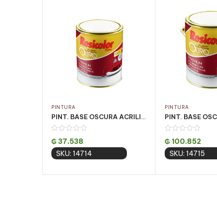
PINTURA
PINTURA
PINT. BASE OSCURA ACRILICA OURO FOSCO 810ML
₲
37.538
₲
100.852
SKU: 14714
SKU: 14715
Add to cart
Add to