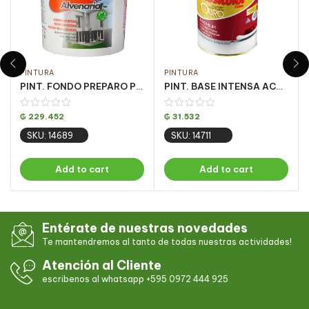
PINTURA
PINTURA
PINT. FONDO PREPARO P/ PARED ACQ 18LT
PINT. BASE INTENSA ACRILICA OURO FOSCO 810ML
₲
229.452
₲
31.532
SKU: 14689
SKU: 14711
Add to cart
Add to cart
Entérate de nuestras novedades
Te mantendremos al tanto de todas nuestras actividades!
Atención al Cliente
escribenos al whatsapp +595 0972 444 925