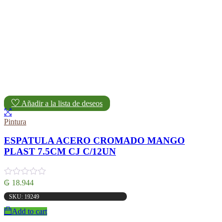
Añadir a la lista de deseos
Pintura
ESPATULA ACERO CROMADO MANGO
PLAST 7.5CM CJ C/12UN
₲
18.944
SKU: 19249
Add to cart