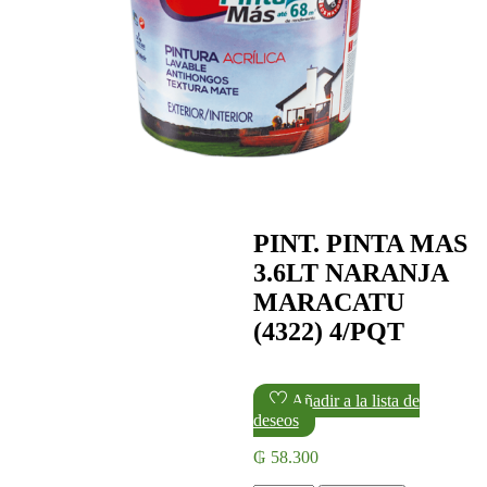
PINT. PINTA MAS
3.6LT NARANJA
MARACATU
(4322) 4/PQT
Añadir a la lista de
deseos
₲
58.300