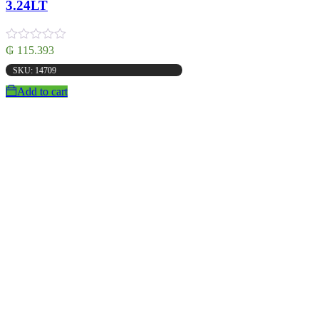
3.24LT
₲
115.393
SKU: 14709
Add to cart