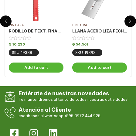
PINTURA
PINTURA
RODILLO DE TEXT. FINA ESPUMA 09CM ATLAS CJ C/ 12 UN (110/9)
LLANA ACERO LIZA FECH PQT 6UN 12 X35CM
₲
10.230
₲
54.561
SKU: 19388
SKU: 19393
Add to cart
Add to cart
Entérate de nuestras novedades
Te mantendremos al tanto de todas nuestras actividades!
Atención al Cliente
escribenos al whatsapp +595 0972 444 925