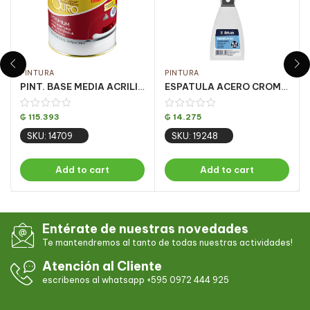
PINTURA
PINTURA
PINT. BASE MEDIA ACRILICA OURO FOSCO 3.24LT
ESPATULA ACERO CROMADO MANGO PLAST 6CM CJ C/12UN
₲
115.393
₲
14.275
SKU: 14709
SKU: 19248
Add to cart
Add to cart
Entérate de nuestras novedades
Te mantendremos al tanto de todas nuestras actividades!
Atención al Cliente
escribenos al whatsapp +595 0972 444 925