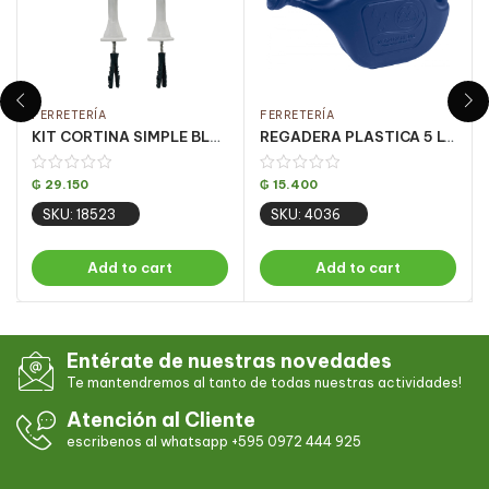
FERRETERÍA
FERRETERÍA
KIT CORTINA SIMPLE BLANCO 2.50 MT (PQT C/ 5 UN)
REGADERA PLASTICA 5 LTS AZUL – PQT 8
₲
29.150
₲
15.400
SKU: 18523
SKU: 4036
Add to cart
Add to cart
Entérate de nuestras novedades
Te mantendremos al tanto de todas nuestras actividades!
Atención al Cliente
escribenos al whatsapp +595 0972 444 925