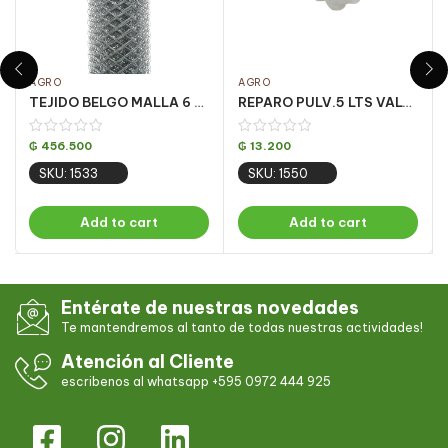
AGRO
AGRO
TEJIDO BELGO MALLA 6 X 1.20 – 25M
REPARO PULV.5 LTS VALVULA DE ENTRADA
₲
456.500
₲
13.200
SKU: 1533
SKU: 1550
Add to cart
Add to cart
Entérate de nuestras novedades
Te mantendremos al tanto de todas nuestras actividades!
Atención al Cliente
escribenos al whatsapp +595 0972 444 925