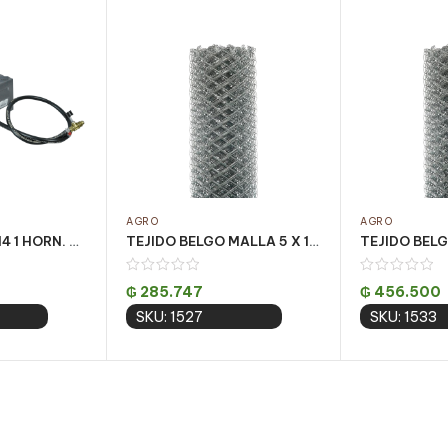
AGRO
AGRO
FOGON ACF-0114 1 HORN. CUADRADO 23X23X10CM BAJO
TEJIDO BELGO MALLA 5 X 1.00m – 19m – ALAMBRE 15
₲
285.747
₲
456.500
SKU: 1527
SKU: 1533
 cart
Add to cart
Add 