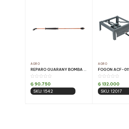
AGRO
AGRO
REPARO GUARANY BOMBA COMPLETA 5 LITROS
₲
90.750
₲
132.000
SKU: 1542
SKU: 12017
Add to cart
Add to