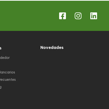
Novedades
s
ndedor
Bancarios
Frecuentes
g