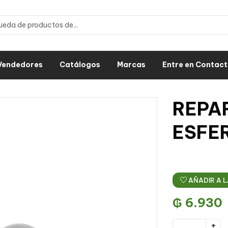
Vendedores
Catálogos
Marcas
Entre en Contac
REPA
ESFER
AÑADIR A L
₲
6.930