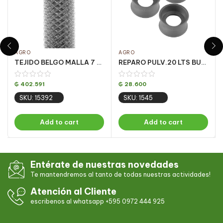
AGRO
AGRO
TEJIDO BELGO MALLA 7 X 1.50m 25m – ALAMBRE 15
REPARO PULV.20 LTS BUJE DOBLE (K3707)
₲
402.591
₲
28.600
SKU: 15392
SKU: 1545
Add to cart
Add to cart
Entérate de nuestras novedades
Te mantendremos al tanto de todas nuestras actividades!
Atención al Cliente
escribenos al whatsapp +595 0972 444 925