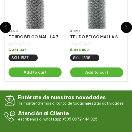
AGRO
AGRO
TEJIDO BELGO MALLLA 7 X 1 M – 25M – ALAMBRE 14
TEJIDO BELGO MALLA 6 X 1.20 – 25M
₲
331.037
₲
456.500
SKU: 1537
SKU: 1535
Add to cart
Add to cart
Entérate de nuestras novedades
Te mantendremos al tanto de todas nuestras actividades!
Atención al Cliente
escribenos al whatsapp +595 0972 444 925