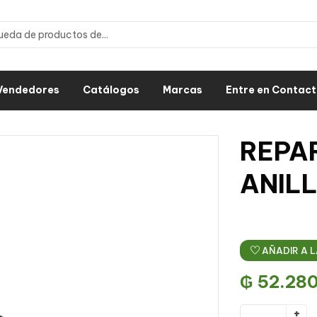
Vendedores
Catálogos
Marcas
Entre en Contac
REPA
ANILL
AÑADIR A L
₲
52.28