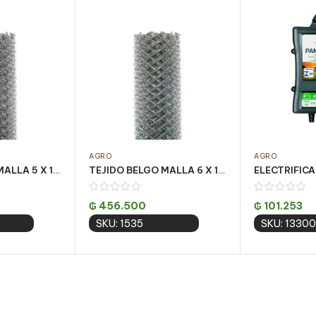
AGRO
AGRO
TEJIDO BELGO MALLA 5 X 1.50m – 25m – ALAMBRE 15
TEJIDO BELGO MALLA 6 X 1.20 – 25M
₲
456.500
₲
101.253
SKU: 1535
SKU: 13300
 cart
Add to cart
Add 