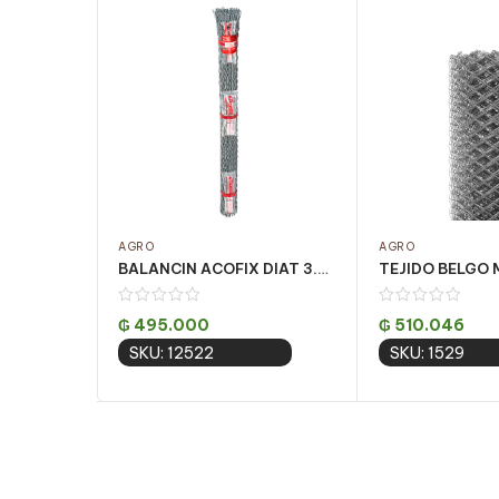
AGRO
AGRO
BALANCIN ACOFIX DIAT 3.40 X 1.20MT
₲
495.000
₲
510.046
SKU: 12522
SKU: 1529
Add to cart
Add to