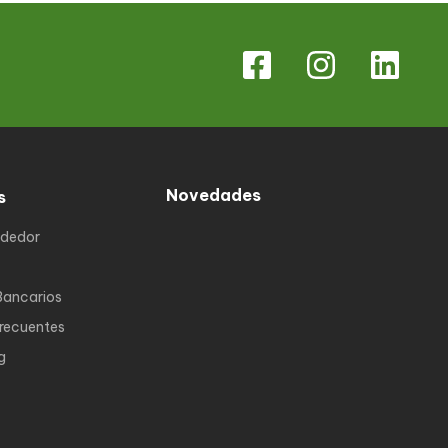
Novedades
s
ndedor
Bancarios
Frecuentes
g