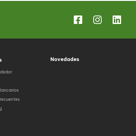
Novedades
s
ndedor
Bancarios
Frecuentes
g