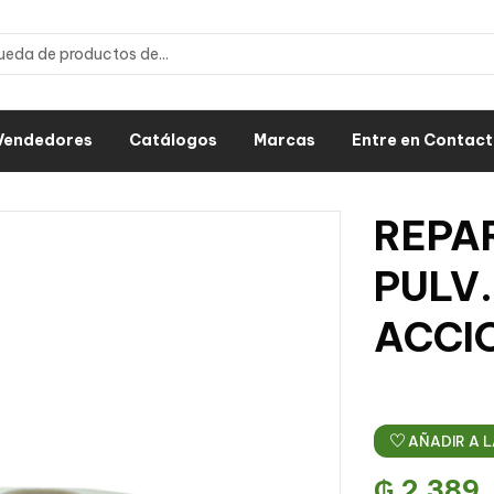
Vendedores
Catálogos
Marcas
Entre en Contac
REPA
PULV
ACCI
AÑADIR A L
₲
2.389