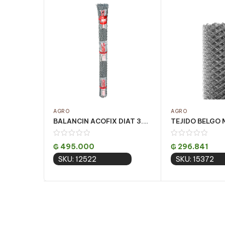
AGRO
AGRO
BALANCIN ACOFIX DIAT 3.40 X 1.20MT
₲
495.000
₲
296.841
SKU: 12522
SKU: 15372
Add to cart
Add to