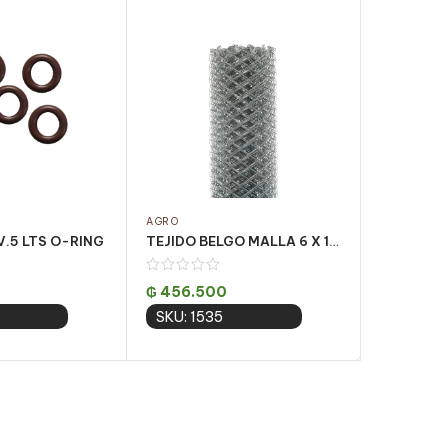
AGRO
AGRO
.5 LTS O-RING
TEJIDO BELGO MALLA 6 X 1.20 – 25M
₲
456.500
₲
4.400
SKU: 1535
SKU: 15
to cart
Add to cart
A