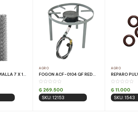
AGRO
AGRO
TEJIDO BELGO MALLA 7 X 1.00m 25m – ALAMBRE 15
FOGON ACF-0104 QF REDONDO 1 HORN. BAJO 33CM X 24CM
REPARO PULV
₲
269.500
₲
11.000
SKU: 12153
SKU: 1543
 cart
Add to cart
Add 