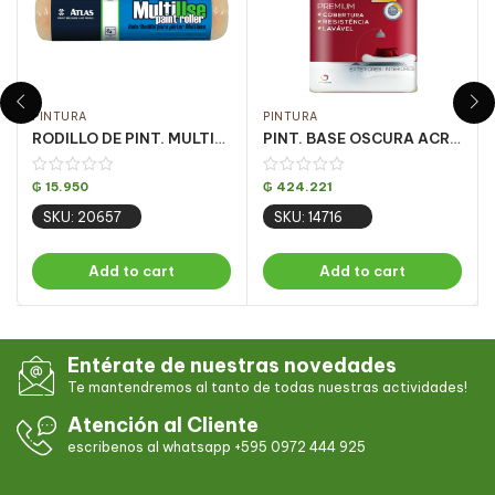
PINTURA
PINTURA
RODILLO DE PINT. MULTIUSO LANA SINT. 23CM
PINT. BASE OSCURA ACRILICA OURO FOSCO 16.2LT
₲
15.950
₲
424.221
SKU: 20657
SKU: 14716
Add to cart
Add to cart
Entérate de nuestras novedades
Te mantendremos al tanto de todas nuestras actividades!
Atención al Cliente
escribenos al whatsapp +595 0972 444 925