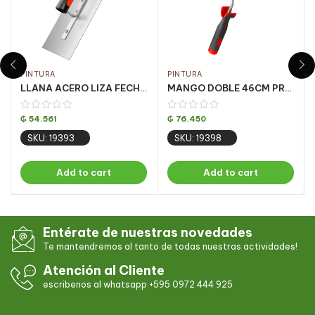
PINTURA
PINTURA
LLANA ACERO LIZA FECH PQT 6UN 12 X35CM
MANGO DOBLE 46CM PROFISSIONAL
₲
54.561
₲
76.450
SKU: 19393
SKU: 19398
Add to cart
Add to cart
Entérate de nuestras novedades
Te mantendremos al tanto de todas nuestras actividades!
Atención al Cliente
escribenos al whatsapp +595 0972 444 925