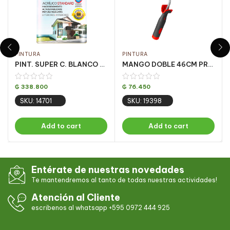
PINTURA
PINTURA
PINT. SUPER C. BLANCO FOSCO 18LT
MANGO DOBLE 46CM PROFISSIONAL
₲
338.800
₲
76.450
SKU: 14701
SKU: 19398
Add to cart
Add to cart
Entérate de nuestras novedades
Te mantendremos al tanto de todas nuestras actividades!
Atención al Cliente
escribenos al whatsapp +595 0972 444 925