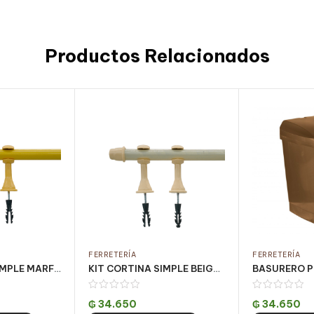
Productos Relacionados
FERRETERÍA
FERRETERÍA
KIT CORTINA SIMPLE MARFIL 2,0 MT (PQT C/ 5 UN)
KIT CORTINA SIMPLE BEIGE 3 MT (PQT C/ 5 UN)
₲
34.650
₲
34.650