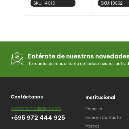
SKU: 14010
SKU: 13662
Add to cart
Add to
Entérate de nuestras novedade
Te mantendremos al tanto de todas nuestras activi
Contáctanos
Institucional
contacto@sideragro.com
Empresa
+595 972 444 925
Entre en Contacto
Marcas