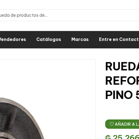
Vendedores
Catálogos
Marcas
Entre en Contac
RUED
REFO
PINO
AÑADIR A L
₲
25.26