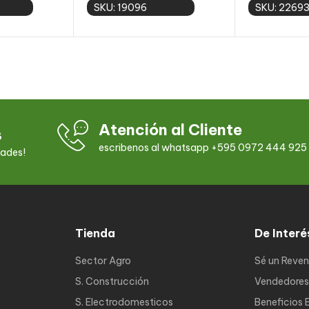
SKU: 19096
SKU: 2269
 cart
Add to cart
Add 
Atención al Cliente
s
escribenos al whatsapp +595 0972 444 925
dades!
Tienda
De Interé
Sector Agro
Sé un Reve
S. Construcción
Vendedores
S. Electrodomesticos
Beneficios 