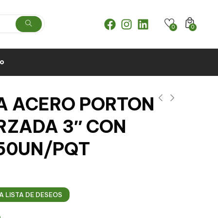
0
0
to
A ACERO PORTON
RZADA 3″ CON
 50UN/PQT
A LISTA DE DESEOS
6