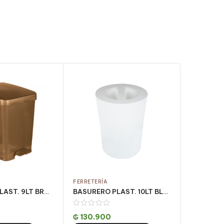
FERRETERÍA
FERRETERÍA
BASURERO PLAST. 9LT BRONZE C/ PEDAL CJ C/ 4UN
BASURERO PLAST. 10LT BLANCO PREMIUM VULCANO
₲
130.900
₲
34.65