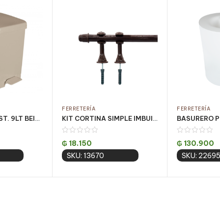
FERRETERÍA
FERRETERÍA
BASURERO PLAST. 9LT BEIGE C/ PEDAL CJ C/ 4UN
KIT CORTINA SIMPLE IMBUIA 1.5 MT (PQT C/ 5 UN)
₲
18.150
₲
130.900
SKU: 13670
SKU: 2269
 cart
Add to cart
Add 