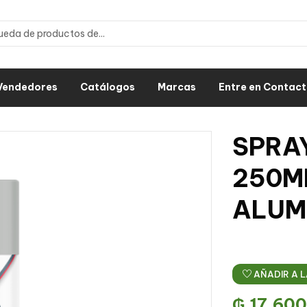
Vendedores
Catálogos
Marcas
Entre en Contac
SPRA
250M
ALUMI
AÑADIR A L
₲
17.600