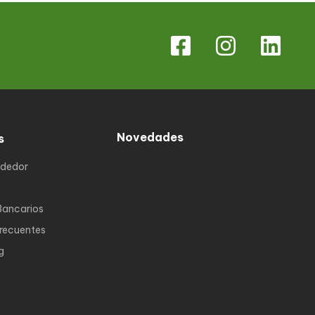
Novedades
s
ndedor
Bancarios
Frecuentes
g