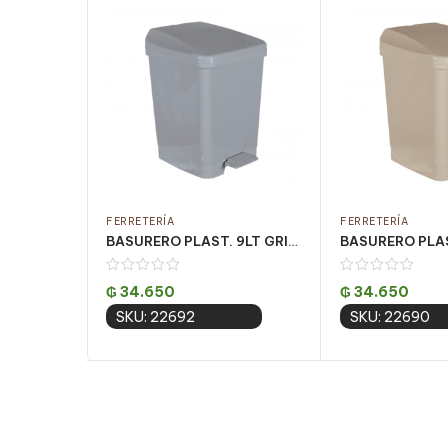
FERRETERÍA
FERRETERÍA
BASURERO PLAST. 9LT GRIS C/ PEDAL CJ C/ 4UN
₲
34.650
₲
34.650
SKU: 22692
SKU: 22690
Add to cart
Add to