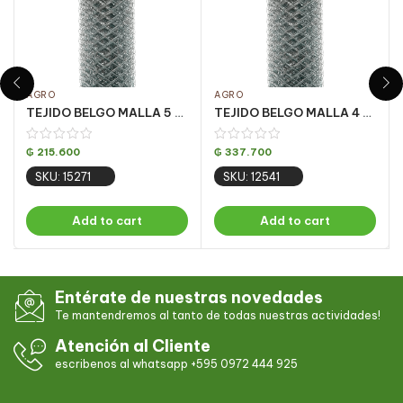
AGRO
AGRO
TEJIDO BELGO MALLA 5 X 0.50m – 25m
TEJIDO BELGO MALLA 4 X 1.00 – 25M
₲
215.600
₲
337.700
SKU: 15271
SKU: 12541
Add to cart
Add to cart
Entérate de nuestras novedades
Te mantendremos al tanto de todas nuestras actividades!
Atención al Cliente
escribenos al whatsapp +595 0972 444 925